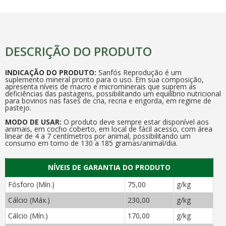
DESCRIÇÃO DO PRODUTO
INDICAÇÃO DO PRODUTO:
Sanfós Reprodução é um
suplemento mineral pronto para o uso. Em sua composição,
apresenta níveis de macro e microminerais que suprem as
deficiências das pastagens, possibilitando um equilíbrio nutricional
para bovinos nas fases de cria, recria e engorda, em regime de
pastejo.
MODO DE USAR:
O produto deve sempre estar disponível aos
animais, em cocho coberto, em local de fácil acesso, com área
linear de 4 a 7 centímetros por animal, possibilitando um
consumo em torno de 130 a 185 gramas/animal/dia.
NÍVEIS DE GARANTIA DO PRODUTO
Fósforo (Mín.)
75,00
g/kg
Cálcio (Máx.)
230,00
g/kg
Cálcio (Mín.)
170,00
g/kg