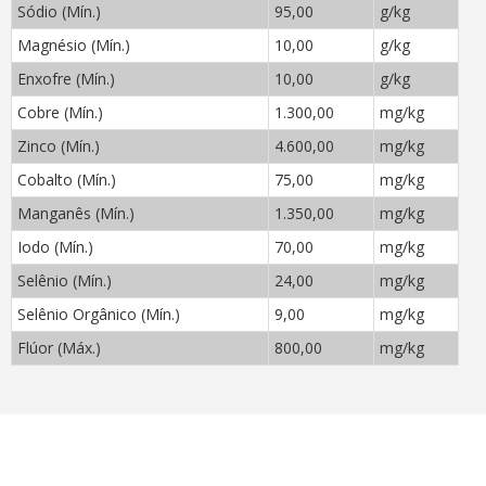
Sódio (Mín.)
95,00
g/kg
Magnésio (Mín.)
10,00
g/kg
Enxofre (Mín.)
10,00
g/kg
Cobre (Mín.)
1.300,00
mg/kg
Zinco (Mín.)
4.600,00
mg/kg
Cobalto (Mín.)
75,00
mg/kg
Manganês (Mín.)
1.350,00
mg/kg
Iodo (Mín.)
70,00
mg/kg
Selênio (Mín.)
24,00
mg/kg
Selênio Orgânico (Mín.)
9,00
mg/kg
Flúor (Máx.)
800,00
mg/kg